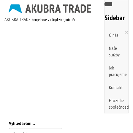
Sidebar
AKUBRA TRADE
Koupelnové studio, design, interiér
×
O nás
Naše
služby
Jak
pracujeme
Kontakt
Filozofie
společnosti
Vyhledávání...