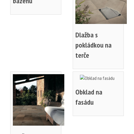
bazénu
Dlažba s
pokládkou na
terče
Obklad na
fasádu