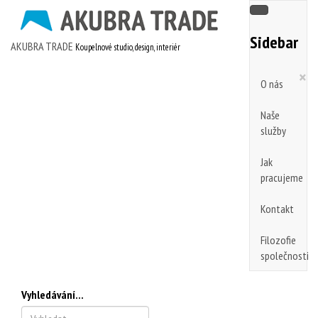
Sidebar
AKUBRA TRADE
Koupelnové studio, design, interiér
×
O nás
Naše
služby
Jak
pracujeme
Kontakt
Filozofie
společnosti
Vyhledávání...