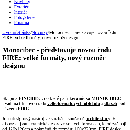
Novinky
Exteriér
Interiér
Fotogalerie
Poradna
Úvodní stránka
/
Novinky
/
Monocibec - představuje novou řadu
FIRE: velké formáty, nový rozměr designu
Monocibec - představuje novou řadu
FIRE: velké formáty, nový rozměr
designu
Skupina
FINCIBEC
, do které patří
keramička MONOCIBEC
uvádí na trh novou řadu
velkoformátových
obkladů
a
dlažeb
pod
názvem
FIRE
.
Je to designový nástroj ve službách současné
architektury
. K
dispozici jsou keramické desky ve velkých formátech, které začínají
od 120x120cm a pokračují do rozměru 160x320cm. FIRE desky