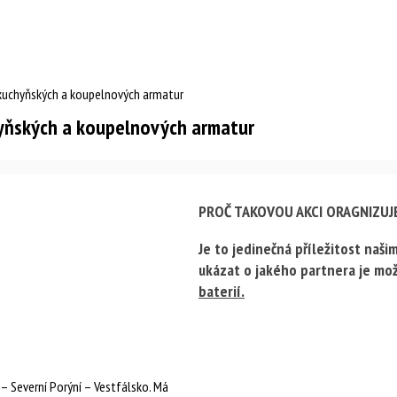
a kuchyňských a koupelnových armatur
hyňských a koupelnových armatur
PROČ TAKOVOU AKCI ORAGNIZUJ
Je to jedinečná příležitost naš
ukázat o jakého partnera je mož
baterií.
 Severní Porýní – Vestfálsko. Má