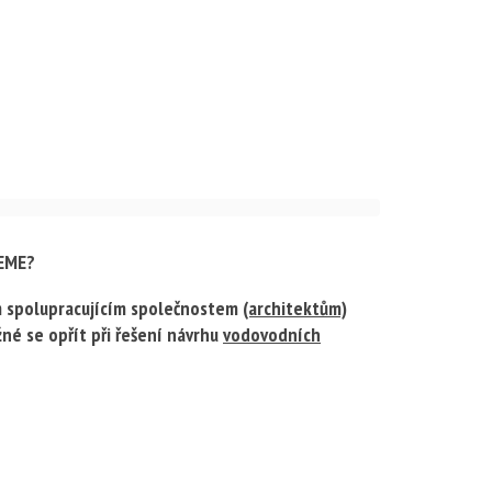
EME?
im spolupracujícím společnostem
(architektům)
né se opřít při řešení návrhu
vodovodních