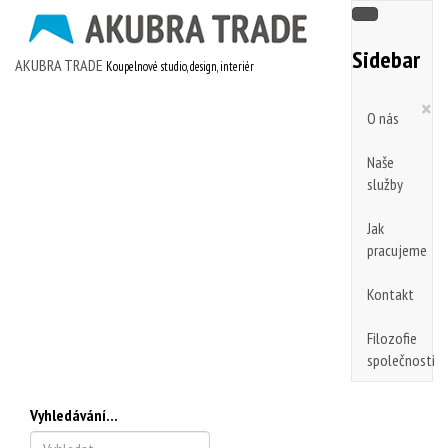
Sidebar
AKUBRA TRADE
Koupelnové studio, design, interiér
×
O nás
Naše
služby
Jak
pracujeme
Kontakt
Filozofie
společnosti
Vyhledávání...