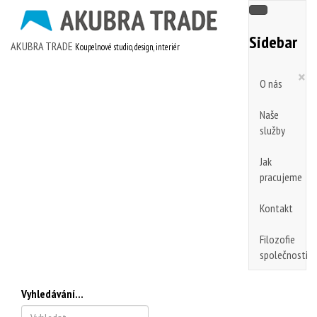
Sidebar
AKUBRA TRADE
Koupelnové studio, design, interiér
×
O nás
Naše
služby
Jak
pracujeme
Kontakt
Filozofie
společnosti
Vyhledávání...