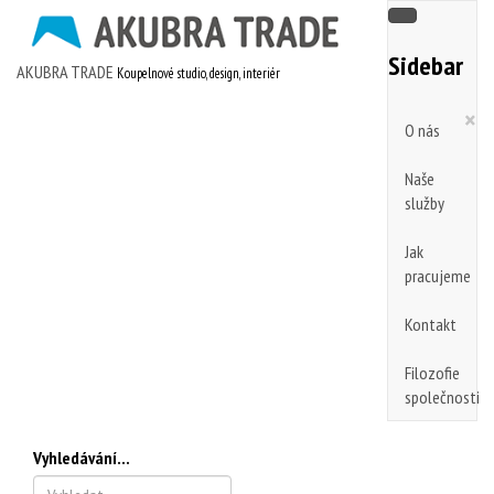
Sidebar
AKUBRA TRADE
Koupelnové studio, design, interiér
×
O nás
Naše
služby
Jak
pracujeme
Kontakt
Filozofie
společnosti
Vyhledávání...