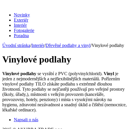
Novinky
Exteriér
Interiér
Fotogalerie
Poradna
Úvodní stránka
/
Interiér
/
Dřevěné podlahy a vinyl
/
Vinylové podlahy
Vinylové podlahy
Vinylové podlahy
se vyrábí z PVC (polyvinylchlorid).
Vinyl
je
jeden z nejmodernějších a nejflexibilnějších materiálů. Pořízením
vinylové podlahy TILO získáte podlahu s extrémně dlouhou
životností. Tyto podlahy se nejčastěji používají pro veřejné prostory
(školy, úřady,), místnosti s velkým provozem (kanceláře,
provozovny, hotely, penziony) i místa s vysokými nároky na
hygienu, zdravotní nezávadnost a snadný úklid a čištění (nemocnice,
lékařské ordinace).
Napsali o nás