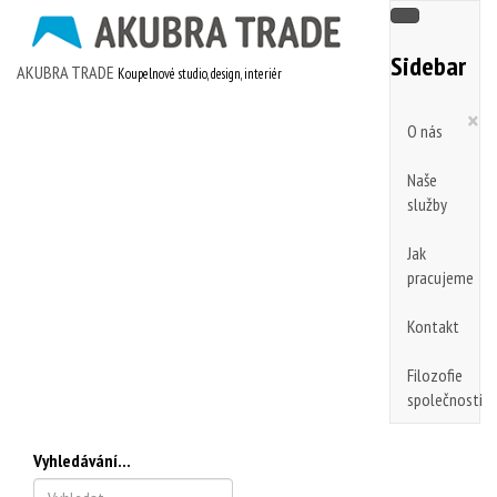
Sidebar
AKUBRA TRADE
Koupelnové studio, design, interiér
×
O nás
Naše
služby
Jak
pracujeme
Kontakt
Filozofie
společnosti
Vyhledávání...